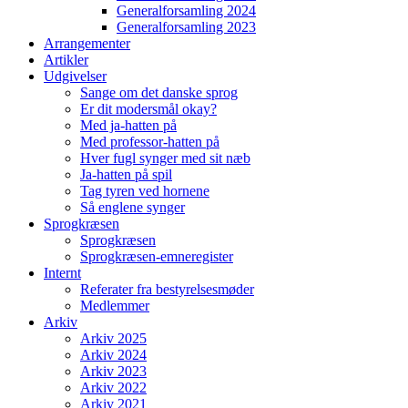
Generalforsamling 2024
Generalforsamling 2023
Arrangementer
Artikler
Udgivelser
Sange om det danske sprog
Er dit modersmål okay?
Med ja-hatten på
Med professor-hatten på
Hver fugl synger med sit næb
Ja-hatten på spil
Tag tyren ved hornene
Så englene synger
Sprogkræsen
Sprogkræsen
Sprogkræsen-emneregister
Internt
Referater fra bestyrelsesmøder
Medlemmer
Arkiv
Arkiv 2025
Arkiv 2024
Arkiv 2023
Arkiv 2022
Arkiv 2021