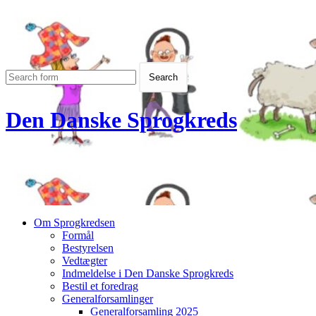
Den Danske Sprogkreds
Om Sprogkredsen
Formål
Bestyrelsen
Vedtægter
Indmeldelse i Den Danske Sprogkreds
Bestil et foredrag
Generalforsamlinger
Generalforsamling 2025