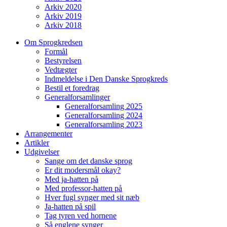
Arkiv 2020
Arkiv 2019
Arkiv 2018
Om Sprogkredsen
Formål
Bestyrelsen
Vedtægter
Indmeldelse i Den Danske Sprogkreds
Bestil et foredrag
Generalforsamlinger
Generalforsamling 2025
Generalforsamling 2024
Generalforsamling 2023
Arrangementer
Artikler
Udgivelser
Sange om det danske sprog
Er dit modersmål okay?
Med ja-hatten på
Med professor-hatten på
Hver fugl synger med sit næb
Ja-hatten på spil
Tag tyren ved hornene
Så englene synger