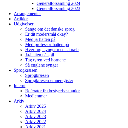
Generalforsamling 2024
Generalforsamling 2023
Arrangementer
Artikler
Udgivelser
Sange om det danske sprog
Er dit modersmål okay?
Med ja-hatten på
Med professor-hatten på
Hver fugl synger med sit næb
Ja-hatten på spil
Tag tyren ved hornene
Så englene synger
Sprogkræsen
Sprogkræsen
Sprogkræsen-emneregister
Internt
Referater fra bestyrelsesmøder
Medlemmer
Arkiv
Arkiv 2025
Arkiv 2024
Arkiv 2023
Arkiv 2022
Arkiv 2021