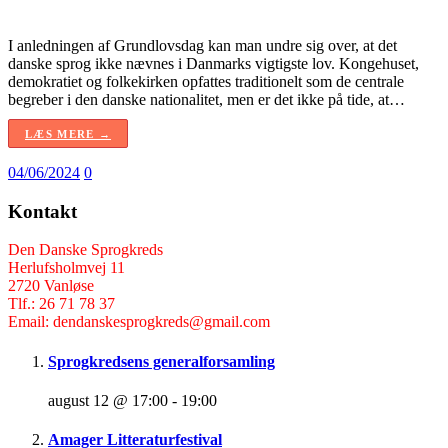
I anledningen af Grundlovsdag kan man undre sig over, at det
danske sprog ikke nævnes i Danmarks vigtigste lov. Kongehuset,
demokratiet og folkekirken opfattes traditionelt som de centrale
begreber i den danske nationalitet, men er det ikke på tide, at…
LÆS MERE →
04/06/2024
0
Kontakt
Den Danske Sprogkreds
Herlufsholmvej 11
2720 Vanløse
Tlf.: 26 71 78 37
Email: dendanskesprogkreds@gmail.com
Sprogkredsens generalforsamling
august 12 @ 17:00
-
19:00
Amager Litteraturfestival