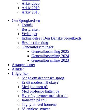
Arkiv 2020
Arkiv 2019
Arkiv 2018
Om Sprogkredsen
Formål
Bestyrelsen
Vedtægter
Indmeldelse i Den Danske Sprogkreds
Bestil et foredrag
Generalforsamlinger
Generalforsamling 2025
Generalforsamling 2024
Generalforsamling 2023
Arrangementer
Artikler
Udgivelser
Sange om det danske sprog
Er dit modersmål okay?
Med ja-hatten på
Med professor-hatten på
Hver fugl synger med sit næb
Ja-hatten på spil
Tag tyren ved hornene
Så englene synger