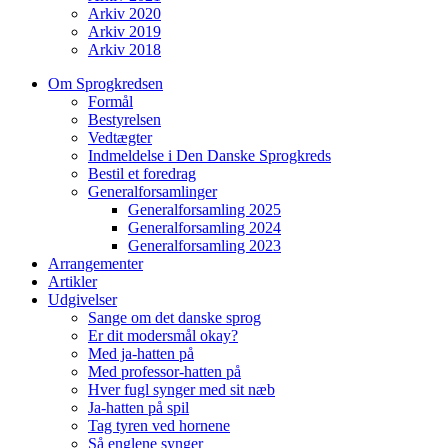
Arkiv 2020
Arkiv 2019
Arkiv 2018
Om Sprogkredsen
Formål
Bestyrelsen
Vedtægter
Indmeldelse i Den Danske Sprogkreds
Bestil et foredrag
Generalforsamlinger
Generalforsamling 2025
Generalforsamling 2024
Generalforsamling 2023
Arrangementer
Artikler
Udgivelser
Sange om det danske sprog
Er dit modersmål okay?
Med ja-hatten på
Med professor-hatten på
Hver fugl synger med sit næb
Ja-hatten på spil
Tag tyren ved hornene
Så englene synger