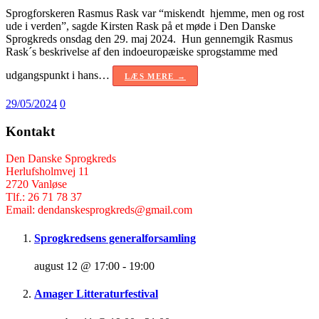
Sprogforskeren Rasmus Rask var “miskendt hjemme, men og rost
ude i verden”, sagde Kirsten Rask på et møde i Den Danske
Sprogkreds onsdag den 29. maj 2024. Hun gennemgik Rasmus
Rask´s beskrivelse af den indoeuropæiske sprogstamme med
udgangspunkt i hans…
LÆS MERE →
29/05/2024
0
Kontakt
Den Danske Sprogkreds
Herlufsholmvej 11
2720 Vanløse
Tlf.: 26 71 78 37
Email: dendanskesprogkreds@gmail.com
Sprogkredsens generalforsamling
august 12 @ 17:00
-
19:00
Amager Litteraturfestival