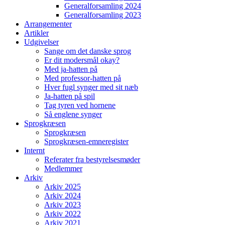
Generalforsamling 2024
Generalforsamling 2023
Arrangementer
Artikler
Udgivelser
Sange om det danske sprog
Er dit modersmål okay?
Med ja-hatten på
Med professor-hatten på
Hver fugl synger med sit næb
Ja-hatten på spil
Tag tyren ved hornene
Så englene synger
Sprogkræsen
Sprogkræsen
Sprogkræsen-emneregister
Internt
Referater fra bestyrelsesmøder
Medlemmer
Arkiv
Arkiv 2025
Arkiv 2024
Arkiv 2023
Arkiv 2022
Arkiv 2021