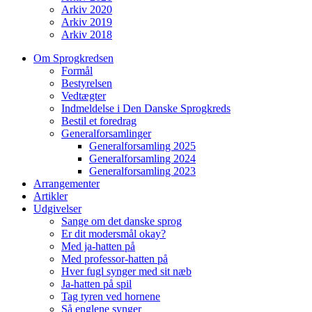
Arkiv 2020
Arkiv 2019
Arkiv 2018
Om Sprogkredsen
Formål
Bestyrelsen
Vedtægter
Indmeldelse i Den Danske Sprogkreds
Bestil et foredrag
Generalforsamlinger
Generalforsamling 2025
Generalforsamling 2024
Generalforsamling 2023
Arrangementer
Artikler
Udgivelser
Sange om det danske sprog
Er dit modersmål okay?
Med ja-hatten på
Med professor-hatten på
Hver fugl synger med sit næb
Ja-hatten på spil
Tag tyren ved hornene
Så englene synger