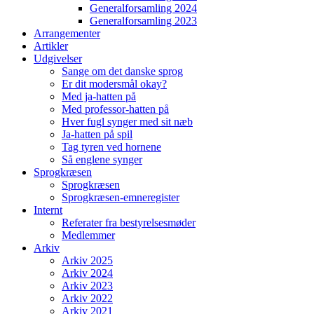
Generalforsamling 2024
Generalforsamling 2023
Arrangementer
Artikler
Udgivelser
Sange om det danske sprog
Er dit modersmål okay?
Med ja-hatten på
Med professor-hatten på
Hver fugl synger med sit næb
Ja-hatten på spil
Tag tyren ved hornene
Så englene synger
Sprogkræsen
Sprogkræsen
Sprogkræsen-emneregister
Internt
Referater fra bestyrelsesmøder
Medlemmer
Arkiv
Arkiv 2025
Arkiv 2024
Arkiv 2023
Arkiv 2022
Arkiv 2021