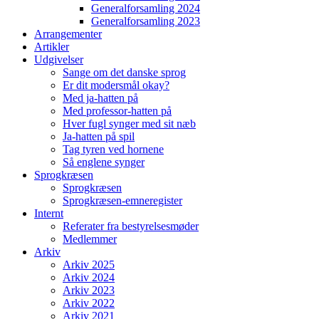
Generalforsamling 2024
Generalforsamling 2023
Arrangementer
Artikler
Udgivelser
Sange om det danske sprog
Er dit modersmål okay?
Med ja-hatten på
Med professor-hatten på
Hver fugl synger med sit næb
Ja-hatten på spil
Tag tyren ved hornene
Så englene synger
Sprogkræsen
Sprogkræsen
Sprogkræsen-emneregister
Internt
Referater fra bestyrelsesmøder
Medlemmer
Arkiv
Arkiv 2025
Arkiv 2024
Arkiv 2023
Arkiv 2022
Arkiv 2021