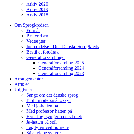
Arkiv 2020
Arkiv 2019
Arkiv 2018
Om Sprogkredsen
Formål
Bestyrelsen
Vedtægter
Indmeldelse i Den Danske Sprogkreds
Bestil et foredrag
Generalforsamlinger
Generalforsamling 2025
Generalforsamling 2024
Generalforsamling 2023
Arrangementer
Artikler
Udgivelser
Sange om det danske sprog
Er dit modersmål okay?
Med ja-hatten på
Med professor-hatten på
Hver fugl synger med sit næb
Ja-hatten på spil
Tag tyren ved hornene
Så englene synger