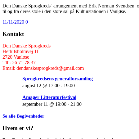
Den Danske Sprogkreds´ arrangement med Erik Norman Svendsen, onsda
til og fra deres stole i den store sal på Kulturstationen i Vanløse.
11/11/2020
0
Kontakt
Den Danske Sprogkreds
Herlufsholmvej 11
2720 Vanløse
Tlf.: 26 71 78 37
Email: dendanskesprogkreds@gmail.com
Sprogkredsens generalforsamling
august 12 @ 17:00
-
19:00
Amager Litteraturfestival
september 11 @ 19:00
-
21:00
Se alle Begivenheder
Hvem er vi?