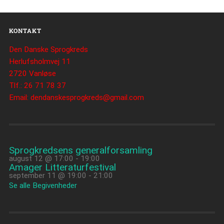
KONTAKT
Den Danske Sprogkreds
Herlufsholmvej 11
2720 Vanløse
Tlf.: 26 71 78 37
Email: dendanskesprogkreds@gmail.com
Sprogkredsens generalforsamling
august 12 @ 17:00
-
19:00
Amager Litteraturfestival
september 11 @ 19:00
-
21:00
Se alle Begivenheder