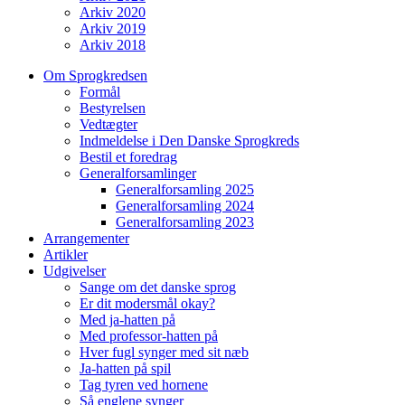
Arkiv 2020
Arkiv 2019
Arkiv 2018
Om Sprogkredsen
Formål
Bestyrelsen
Vedtægter
Indmeldelse i Den Danske Sprogkreds
Bestil et foredrag
Generalforsamlinger
Generalforsamling 2025
Generalforsamling 2024
Generalforsamling 2023
Arrangementer
Artikler
Udgivelser
Sange om det danske sprog
Er dit modersmål okay?
Med ja-hatten på
Med professor-hatten på
Hver fugl synger med sit næb
Ja-hatten på spil
Tag tyren ved hornene
Så englene synger