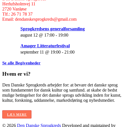
Herlufsholmvej 11
2720 Vanløse
Tlf.: 26 71 78 37
Email: dendanskesprogkreds@gmail.com
Sprogkredsens generalforsamling
august 12 @ 17:00
-
19:00
Amager Litteraturfestival
september 11 @ 19:00
-
21:00
Se alle Begivenheder
Hvem er vi?
Den Danske Sprogkreds arbejder for: at bevare det danske sprog
som fundamentet for dansk kultur og samfund. at skabe de bedst
mulige betingelser for det danske sprogs udvikling inden for kunst,
kultur, forskning, uddannelse, markedsføring og nyhedsmedier.
LÆS MERE
© 2026
Den Danske Sprogkreds
Developed and maintained by