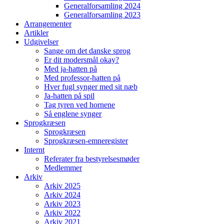
Generalforsamling 2024
Generalforsamling 2023
Arrangementer
Artikler
Udgivelser
Sange om det danske sprog
Er dit modersmål okay?
Med ja-hatten på
Med professor-hatten på
Hver fugl synger med sit næb
Ja-hatten på spil
Tag tyren ved hornene
Så englene synger
Sprogkræsen
Sprogkræsen
Sprogkræsen-emneregister
Internt
Referater fra bestyrelsesmøder
Medlemmer
Arkiv
Arkiv 2025
Arkiv 2024
Arkiv 2023
Arkiv 2022
Arkiv 2021