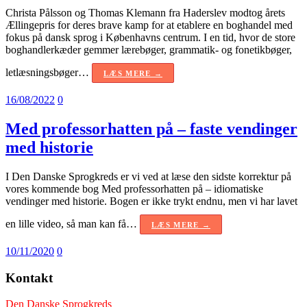
Christa Pålsson og Thomas Klemann fra Haderslev modtog årets
Ællingepris for deres brave kamp for at etablere en boghandel med
fokus på dansk sprog i Københavns centrum. I en tid, hvor de store
boghandlerkæder gemmer lærebøger, grammatik- og fonetikbøger,
letlæsningsbøger…
LÆS MERE →
16/08/2022
0
Med professorhatten på – faste vendinger
med historie
I Den Danske Sprogkreds er vi ved at læse den sidste korrektur på
vores kommende bog Med professorhatten på – idiomatiske
vendinger med historie. Bogen er ikke trykt endnu, men vi har lavet
en lille video, så man kan få…
LÆS MERE →
10/11/2020
0
Kontakt
Den Danske Sprogkreds