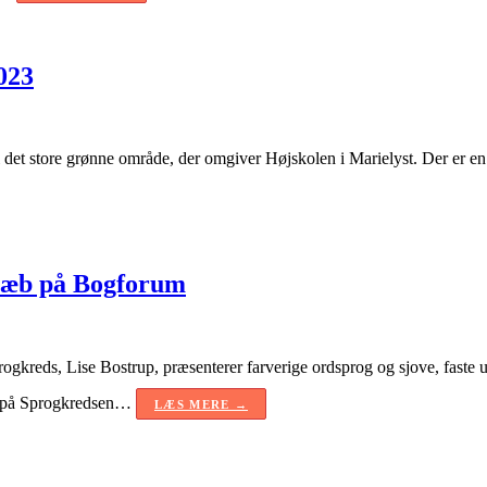
023
det store grønne område, der omgiver Højskolen i Marielyst. Der er en 
 næb på Bogforum
kreds, Lise Bostrup, præsenterer farverige ordsprog og sjove, faste 
ion på Sprogkredsen…
LÆS MERE →