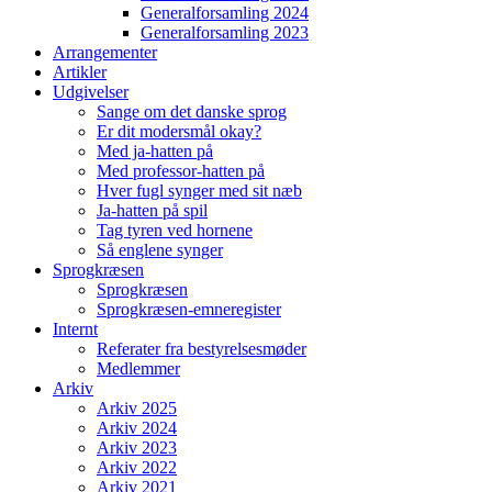
Generalforsamling 2024
Generalforsamling 2023
Arrangementer
Artikler
Udgivelser
Sange om det danske sprog
Er dit modersmål okay?
Med ja-hatten på
Med professor-hatten på
Hver fugl synger med sit næb
Ja-hatten på spil
Tag tyren ved hornene
Så englene synger
Sprogkræsen
Sprogkræsen
Sprogkræsen-emneregister
Internt
Referater fra bestyrelsesmøder
Medlemmer
Arkiv
Arkiv 2025
Arkiv 2024
Arkiv 2023
Arkiv 2022
Arkiv 2021