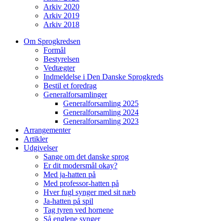
Arkiv 2020
Arkiv 2019
Arkiv 2018
Om Sprogkredsen
Formål
Bestyrelsen
Vedtægter
Indmeldelse i Den Danske Sprogkreds
Bestil et foredrag
Generalforsamlinger
Generalforsamling 2025
Generalforsamling 2024
Generalforsamling 2023
Arrangementer
Artikler
Udgivelser
Sange om det danske sprog
Er dit modersmål okay?
Med ja-hatten på
Med professor-hatten på
Hver fugl synger med sit næb
Ja-hatten på spil
Tag tyren ved hornene
Så englene synger