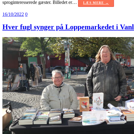
sproginteresserede gæster. Billedet er…
LÆS MERE →
16/10/2022
0
Hver fugl synger på Loppemarkedet i Vanl