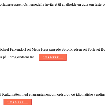
attergruppen Os hernedefra inviteret til at afholde en quiz om faste 
Michael Falkendorf og Mette Hess passede Sprogkredsen og Forlaget Bos
us på Sprogkredsens tre…
LÆS MERE →
 i Kulturnatten med et arrangement om ordsprog og idiomatiske vending
re…
LÆS MERE →