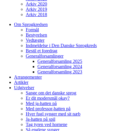
Arkiv 2020
Arkiv 2019
Arkiv 2018
Om Sprogkredsen
Formål
Bestyrelsen
Vedtægter
Indmeldelse i Den Danske Sprogkreds
Bestil et foredrag
Generalforsamlinger
Generalforsamling 2025
Generalforsamling 2024
Generalforsamling 2023
Arrangementer
Artikler
Udgivelser
Sange om det danske sprog
Er dit modersmål okay?
Med ja-hatten på
Med professor-hatten på
Hver fugl synger med sit næb
Ja-hatten på spil
Tag tyren ved hornene
Så englene synger