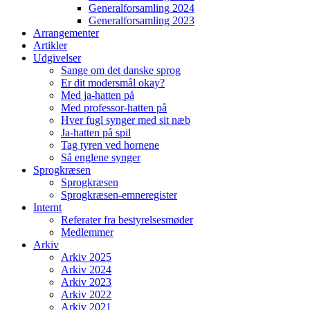
Generalforsamling 2024
Generalforsamling 2023
Arrangementer
Artikler
Udgivelser
Sange om det danske sprog
Er dit modersmål okay?
Med ja-hatten på
Med professor-hatten på
Hver fugl synger med sit næb
Ja-hatten på spil
Tag tyren ved hornene
Så englene synger
Sprogkræsen
Sprogkræsen
Sprogkræsen-emneregister
Internt
Referater fra bestyrelsesmøder
Medlemmer
Arkiv
Arkiv 2025
Arkiv 2024
Arkiv 2023
Arkiv 2022
Arkiv 2021