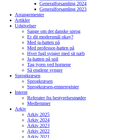
Generalforsamling 2024
Generalforsamling 2023
Arrangementer
Artikler
Udgivelser
Sange om det danske sprog
Er dit modersmål okay?
Med ja-hatten på
Med professor-hatten på
Hver fugl synger med sit næb
Ja-hatten på spil
Tag tyren ved hornene
Så englene synger
Sprogkræsen
Sprogkræsen
Sprogkræsen-emneregister
Internt
Referater fra bestyrelsesmøder
Medlemmer
Arkiv
Arkiv 2025
Arkiv 2024
Arkiv 2023
Arkiv 2022
Arkiv 2021