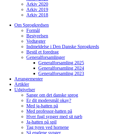
Arkiv 2020
Arkiv 2019
Arkiv 2018
Om Sprogkredsen
Formål
Bestyrelsen
Vedtægter
Indmeldelse i Den Danske Sprogkreds
Bestil et foredrag
Generalforsamlinger
Generalforsamling 2025
Generalforsamling 2024
Generalforsamling 2023
Arrangementer
Artikler
Udgivelser
Sange om det danske sprog
Er dit modersmål okay?
Med ja-hatten på
Med professor-hatten på
Hver fugl synger med sit næb
Ja-hatten på spil
Tag tyren ved hornene
Så englene synger