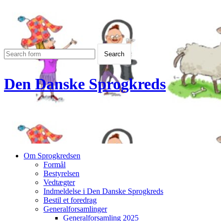
Den Danske Sprogkreds
Om Sprogkredsen
Formål
Bestyrelsen
Vedtægter
Indmeldelse i Den Danske Sprogkreds
Bestil et foredrag
Generalforsamlinger
Generalforsamling 2025