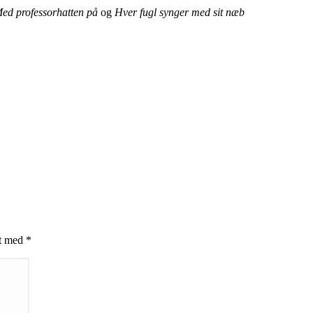
ed professorhatten på
og
Hver fugl
synger med sit næb
et med
*