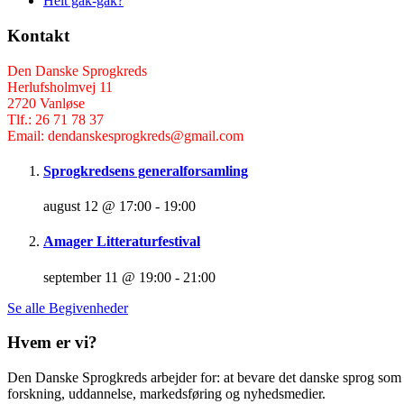
Helt gak-gak?
Kontakt
Den Danske Sprogkreds
Herlufsholmvej 11
2720 Vanløse
Tlf.: 26 71 78 37
Email: dendanskesprogkreds@gmail.com
Sprogkredsens generalforsamling
august 12 @ 17:00
-
19:00
Amager Litteraturfestival
september 11 @ 19:00
-
21:00
Se alle Begivenheder
Hvem er vi?
Den Danske Sprogkreds arbejder for: at bevare det danske sprog som f
forskning, uddannelse, markedsføring og nyhedsmedier.