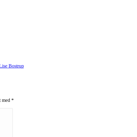
Lise Bostrup
et med
*