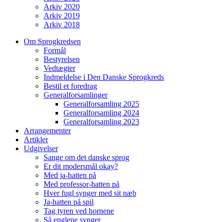
Arkiv 2020
Arkiv 2019
Arkiv 2018
Om Sprogkredsen
Formål
Bestyrelsen
Vedtægter
Indmeldelse i Den Danske Sprogkreds
Bestil et foredrag
Generalforsamlinger
Generalforsamling 2025
Generalforsamling 2024
Generalforsamling 2023
Arrangementer
Artikler
Udgivelser
Sange om det danske sprog
Er dit modersmål okay?
Med ja-hatten på
Med professor-hatten på
Hver fugl synger med sit næb
Ja-hatten på spil
Tag tyren ved hornene
Så englene synger