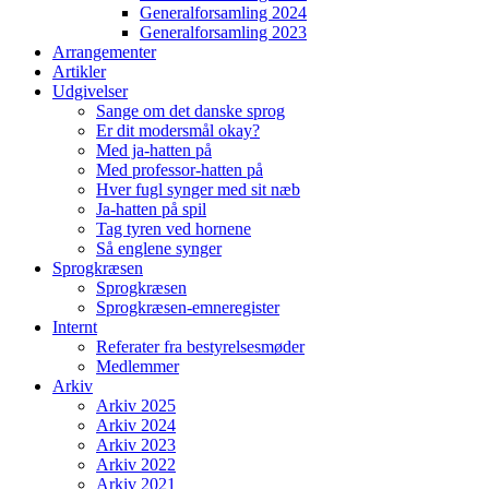
Generalforsamling 2024
Generalforsamling 2023
Arrangementer
Artikler
Udgivelser
Sange om det danske sprog
Er dit modersmål okay?
Med ja-hatten på
Med professor-hatten på
Hver fugl synger med sit næb
Ja-hatten på spil
Tag tyren ved hornene
Så englene synger
Sprogkræsen
Sprogkræsen
Sprogkræsen-emneregister
Internt
Referater fra bestyrelsesmøder
Medlemmer
Arkiv
Arkiv 2025
Arkiv 2024
Arkiv 2023
Arkiv 2022
Arkiv 2021