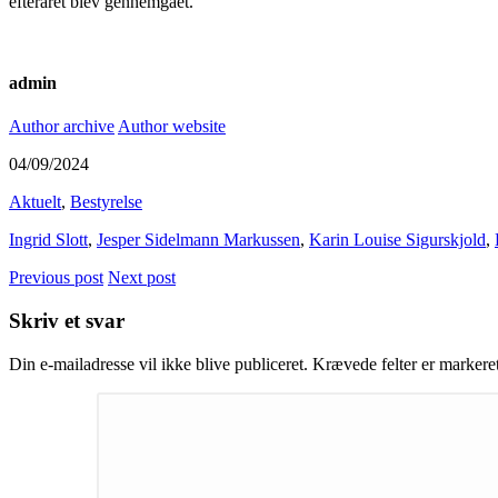
efteråret blev gennemgået.
admin
Author archive
Author website
04/09/2024
Aktuelt
,
Bestyrelse
Ingrid Slott
,
Jesper Sidelmann Markussen
,
Karin Louise Sigurskjold
,
Previous post
Next post
Skriv et svar
Din e-mailadresse vil ikke blive publiceret.
Krævede felter er marker