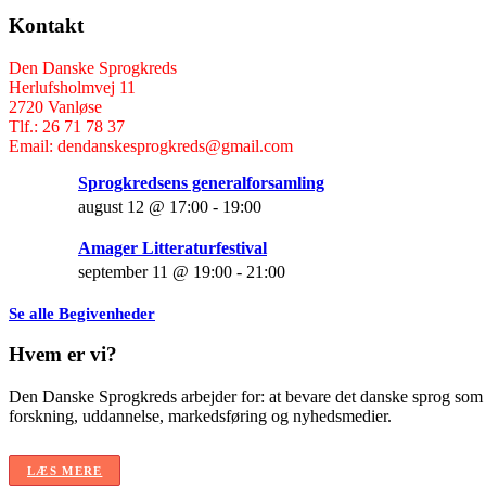
Kontakt
Den Danske Sprogkreds
Herlufsholmvej 11
2720 Vanløse
Tlf.: 26 71 78 37
Email: dendanskesprogkreds@gmail.com
Sprogkredsens generalforsamling
august 12 @ 17:00
-
19:00
Amager Litteraturfestival
september 11 @ 19:00
-
21:00
Se alle Begivenheder
Hvem er vi?
Den Danske Sprogkreds arbejder for: at bevare det danske sprog som f
forskning, uddannelse, markedsføring og nyhedsmedier.
LÆS MERE