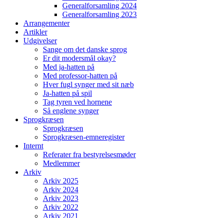
Generalforsamling 2024
Generalforsamling 2023
Arrangementer
Artikler
Udgivelser
Sange om det danske sprog
Er dit modersmål okay?
Med ja-hatten på
Med professor-hatten på
Hver fugl synger med sit næb
Ja-hatten på spil
Tag tyren ved hornene
Så englene synger
Sprogkræsen
Sprogkræsen
Sprogkræsen-emneregister
Internt
Referater fra bestyrelsesmøder
Medlemmer
Arkiv
Arkiv 2025
Arkiv 2024
Arkiv 2023
Arkiv 2022
Arkiv 2021