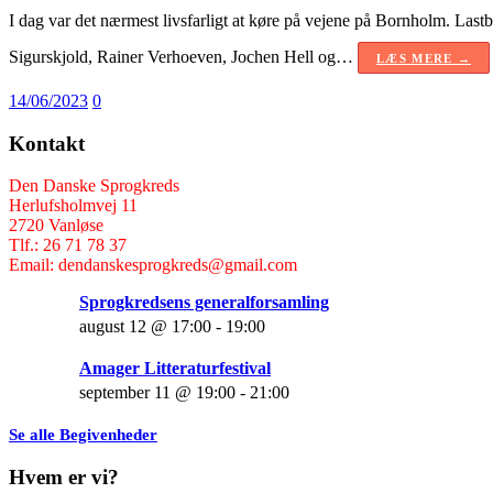
I dag var det nærmest livsfarligt at køre på vejene på Bornholm. Las
Sigurskjold, Rainer Verhoeven, Jochen Hell og…
LÆS MERE →
14/06/2023
0
Kontakt
Den Danske Sprogkreds
Herlufsholmvej 11
2720 Vanløse
Tlf.: 26 71 78 37
Email: dendanskesprogkreds@gmail.com
Sprogkredsens generalforsamling
august 12 @ 17:00
-
19:00
Amager Litteraturfestival
september 11 @ 19:00
-
21:00
Se alle Begivenheder
Hvem er vi?