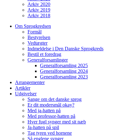
Arkiv 2020
Arkiv 2019
Arkiv 2018
Om Sprogkredsen
Formål
Bestyrelsen
Vedtægter
Indmeldelse i Den Danske Sprogkreds
Bestil et foredrag
Generalforsamlinger
Generalforsamling 2025
Generalforsamling 2024
Generalforsamling 2023
Arrangementer
Artikler
Udgivelser
Sange om det danske sprog
Er dit modersmål okay?
Med ja-hatten på
Med professor-hatten på
Hver fugl synger med sit næb
Ja-hatten på spil
Tag tyren ved hornene
Så englene synger