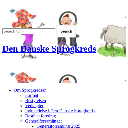
Den Danske Sprogkreds
Om Sprogkredsen
Formål
Bestyrelsen
Vedtægter
Indmeldelse i Den Danske Sprogkreds
Bestil et foredrag
Generalforsamlinger
Generalforsamling 2025