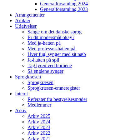
Generalforsamling 2024
Generalforsamling 2023
Arrangementer
Artikler
Udgivelser
Sange om det danske sprog
Er dit modersmål okay?
Med ja-hatten på
Med professor-hatten på
Hver fugl synger med sit næb
Ja-hatten på spil
Tag tyren ved hornene
Så englene synger
Sprogkræsen
Sprogkræsen
Sprogkræsen-emneregister
Internt
Referater fra bestyrelsesmøder
Medlemmer
Arkiv
Arkiv 2025
Arkiv 2024
Arkiv 2023
Arkiv 2022
Arkiv 2021