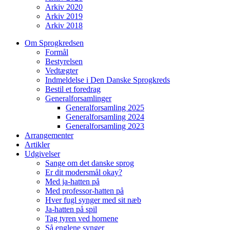
Arkiv 2020
Arkiv 2019
Arkiv 2018
Om Sprogkredsen
Formål
Bestyrelsen
Vedtægter
Indmeldelse i Den Danske Sprogkreds
Bestil et foredrag
Generalforsamlinger
Generalforsamling 2025
Generalforsamling 2024
Generalforsamling 2023
Arrangementer
Artikler
Udgivelser
Sange om det danske sprog
Er dit modersmål okay?
Med ja-hatten på
Med professor-hatten på
Hver fugl synger med sit næb
Ja-hatten på spil
Tag tyren ved hornene
Så englene synger