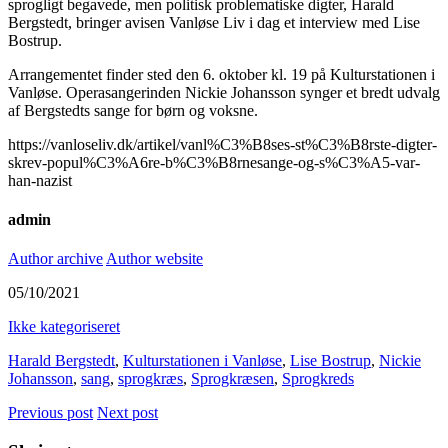
sprogligt begavede, men politisk problematiske digter, Harald
Bergstedt, bringer avisen Vanløse Liv i dag et interview med Lise
Bostrup.
Arrangementet finder sted den 6. oktober kl. 19 på Kulturstationen i
Vanløse. Operasangerinden Nickie Johansson synger et bredt udvalg
af Bergstedts sange for børn og voksne.
https://vanloseliv.dk/artikel/vanl%C3%B8ses-st%C3%B8rste-digter-
skrev-popul%C3%A6re-b%C3%B8rnesange-og-s%C3%A5-var-
han-nazist
admin
Author archive
Author website
05/10/2021
Ikke kategoriseret
Harald Bergstedt
,
Kulturstationen i Vanløse
,
Lise Bostrup
,
Nickie
Johansson
,
sang
,
sprogkræs
,
Sprogkræsen
,
Sprogkreds
Previous post
Next post