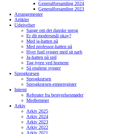
Generalforsamling 2024
Generalforsamling 2023
Arrangementer
Artikler
Udgivelser
Sange om det danske sprog
Er dit modersmål okay?
Med ja-hatten på
Med professor-hatten på
Hver fugl synger med sit næb
Ja-hatten på spil
Tag tyren ved hornene
Så englene synger
Sprogkræsen
Sprogkræsen
Sprogkræsen-emneregister
Internt
Referater fra bestyrelsesmøder
Medlemmer
Arkiv
Arkiv 2025
Arkiv 2024
Arkiv 2023
Arkiv 2022
Arkiv 2021