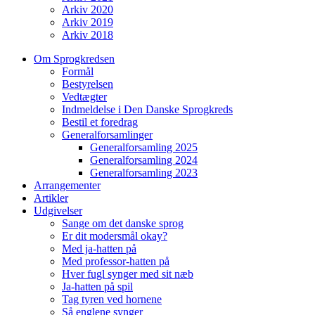
Arkiv 2020
Arkiv 2019
Arkiv 2018
Om Sprogkredsen
Formål
Bestyrelsen
Vedtægter
Indmeldelse i Den Danske Sprogkreds
Bestil et foredrag
Generalforsamlinger
Generalforsamling 2025
Generalforsamling 2024
Generalforsamling 2023
Arrangementer
Artikler
Udgivelser
Sange om det danske sprog
Er dit modersmål okay?
Med ja-hatten på
Med professor-hatten på
Hver fugl synger med sit næb
Ja-hatten på spil
Tag tyren ved hornene
Så englene synger