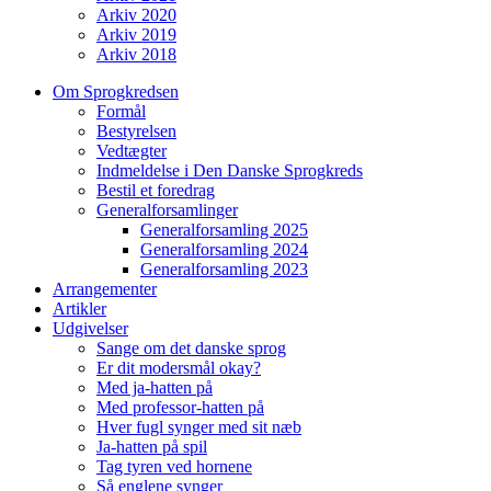
Arkiv 2020
Arkiv 2019
Arkiv 2018
Om Sprogkredsen
Formål
Bestyrelsen
Vedtægter
Indmeldelse i Den Danske Sprogkreds
Bestil et foredrag
Generalforsamlinger
Generalforsamling 2025
Generalforsamling 2024
Generalforsamling 2023
Arrangementer
Artikler
Udgivelser
Sange om det danske sprog
Er dit modersmål okay?
Med ja-hatten på
Med professor-hatten på
Hver fugl synger med sit næb
Ja-hatten på spil
Tag tyren ved hornene
Så englene synger