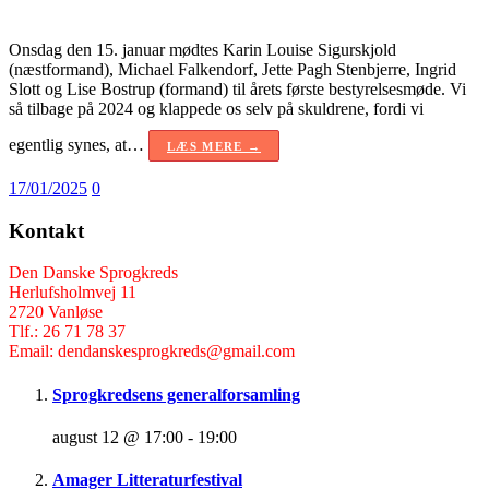
Onsdag den 15. januar mødtes Karin Louise Sigurskjold
(næstformand), Michael Falkendorf, Jette Pagh Stenbjerre, Ingrid
Slott og Lise Bostrup (formand) til årets første bestyrelsesmøde. Vi
så tilbage på 2024 og klappede os selv på skuldrene, fordi vi
egentlig synes, at…
LÆS MERE →
17/01/2025
0
Kontakt
Den Danske Sprogkreds
Herlufsholmvej 11
2720 Vanløse
Tlf.: 26 71 78 37
Email: dendanskesprogkreds@gmail.com
Sprogkredsens generalforsamling
august 12 @ 17:00
-
19:00
Amager Litteraturfestival