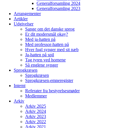
Generalforsamling 2024
Generalforsamling 2023
Arrangementer
Artikler
Udgivelser
Sange om det danske sprog
Er dit modersmål okay?
Med ja-hatten på
Med professor-hatten på
Hver fugl synger med sit næb
Ja-hatten på spil
Tag tyren ved hornene
Så englene synger
Sprogkræsen
Sprogkræsen
Sprogkræsen-emneregister
Internt
Referater fra bestyrelsesmøder
Medlemmer
Arkiv
Arkiv 2025
Arkiv 2024
Arkiv 2023
Arkiv 2022
Arkiv 2021