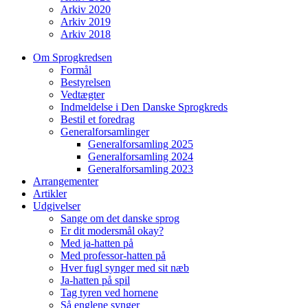
Arkiv 2020
Arkiv 2019
Arkiv 2018
Om Sprogkredsen
Formål
Bestyrelsen
Vedtægter
Indmeldelse i Den Danske Sprogkreds
Bestil et foredrag
Generalforsamlinger
Generalforsamling 2025
Generalforsamling 2024
Generalforsamling 2023
Arrangementer
Artikler
Udgivelser
Sange om det danske sprog
Er dit modersmål okay?
Med ja-hatten på
Med professor-hatten på
Hver fugl synger med sit næb
Ja-hatten på spil
Tag tyren ved hornene
Så englene synger