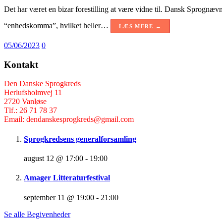
Det har været en bizar forestilling at være vidne til. Dansk Sprognæv
“enhedskomma”, hvilket heller…
LÆS MERE →
05/06/2023
0
Kontakt
Den Danske Sprogkreds
Herlufsholmvej 11
2720 Vanløse
Tlf.: 26 71 78 37
Email: dendanskesprogkreds@gmail.com
Sprogkredsens generalforsamling
august 12 @ 17:00
-
19:00
Amager Litteraturfestival
september 11 @ 19:00
-
21:00
Se alle Begivenheder