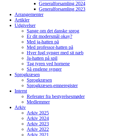
Generalforsamling 2024
Generalforsamling 2023
Arrangementer
Artikler
Udgivelser
Sange om det danske sprog
Er dit modersmål okay?
Med ja-hatten på
Med professor-hatten på
Hver fugl synger med sit næb
Ja-hatten på spil
Tag tyren ved hornene
Så englene synger
Sprogkræsen
Sprogkræsen
Sprogkræsen-emneregister
Internt
Referater fra bestyrelsesmøder
Medlemmer
Arkiv
Arkiv 2025
Arkiv 2024
Arkiv 2023
Arkiv 2022
Arkiv 2021