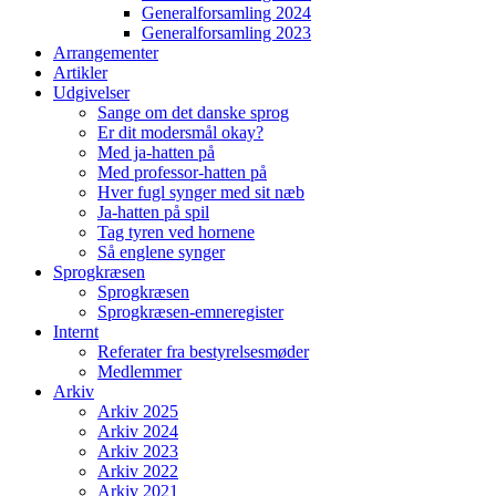
Generalforsamling 2024
Generalforsamling 2023
Arrangementer
Artikler
Udgivelser
Sange om det danske sprog
Er dit modersmål okay?
Med ja-hatten på
Med professor-hatten på
Hver fugl synger med sit næb
Ja-hatten på spil
Tag tyren ved hornene
Så englene synger
Sprogkræsen
Sprogkræsen
Sprogkræsen-emneregister
Internt
Referater fra bestyrelsesmøder
Medlemmer
Arkiv
Arkiv 2025
Arkiv 2024
Arkiv 2023
Arkiv 2022
Arkiv 2021