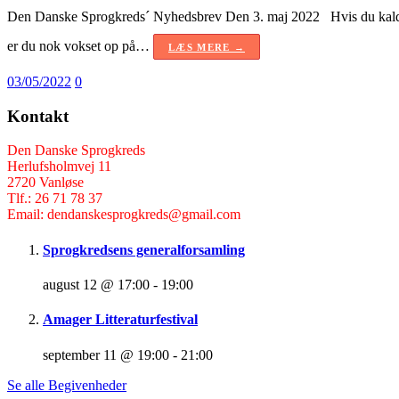
Den Danske Sprogkreds´ Nyhedsbrev Den 3. maj 2022 Hvis du kalder b
er du nok vokset op på…
LÆS MERE →
03/05/2022
0
Kontakt
Den Danske Sprogkreds
Herlufsholmvej 11
2720 Vanløse
Tlf.: 26 71 78 37
Email: dendanskesprogkreds@gmail.com
Sprogkredsens generalforsamling
august 12 @ 17:00
-
19:00
Amager Litteraturfestival
september 11 @ 19:00
-
21:00
Se alle Begivenheder