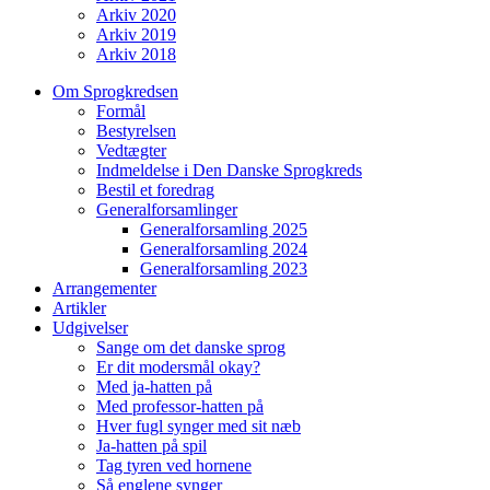
Arkiv 2020
Arkiv 2019
Arkiv 2018
Om Sprogkredsen
Formål
Bestyrelsen
Vedtægter
Indmeldelse i Den Danske Sprogkreds
Bestil et foredrag
Generalforsamlinger
Generalforsamling 2025
Generalforsamling 2024
Generalforsamling 2023
Arrangementer
Artikler
Udgivelser
Sange om det danske sprog
Er dit modersmål okay?
Med ja-hatten på
Med professor-hatten på
Hver fugl synger med sit næb
Ja-hatten på spil
Tag tyren ved hornene
Så englene synger